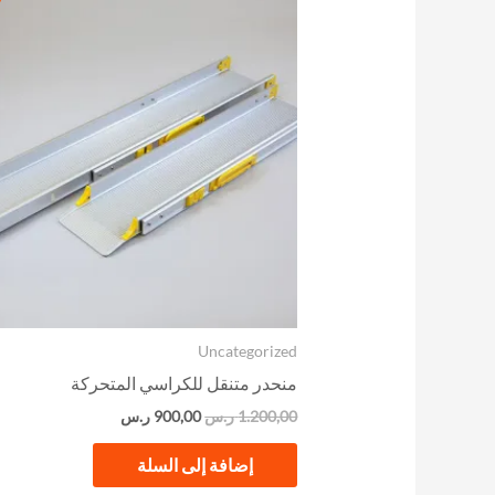
الأصلي
الحالي
هو:
هو:
1.200,00 ر.س.
900,00 ر.س.
Uncategorized
منحدر متنقل للكراسي المتحركة
1.200,00
ر.س
900,00
ر.س
إضافة إلى السلة