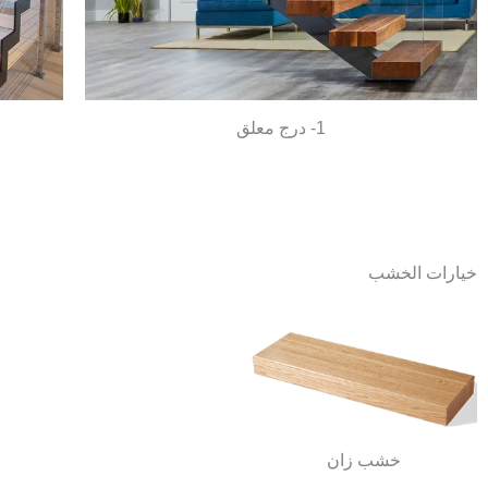
1- درج معلق
خيارات الخشب
خشب زان