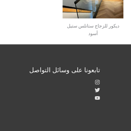
ديكور للزجاج ستانلس ستيل
أسود
تابعونا على وسائل التواصل