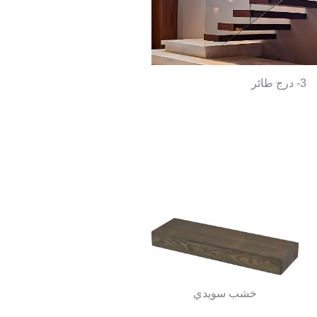
3- درج طائر
خشب سويدي