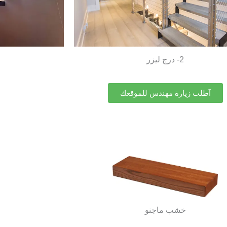
2- درج ليزر
آطلب زيارة مهندس للموقعك
خشب ماجنو